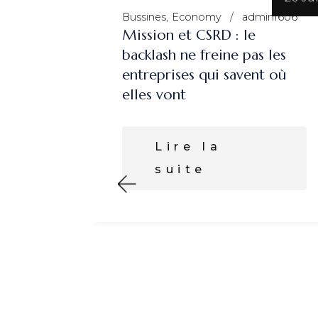
Bussines
Economy
admin1606
ises à
Mission et CSRD : le
026
backlash ne freine pas les
entreprises qui savent où
elles vont
 à
Lire la
munauté
suite
e