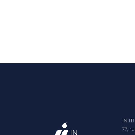
IN I
77, r