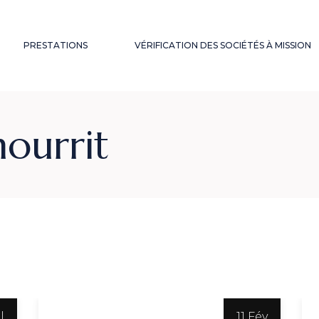
PRESTATIONS
VÉRIFICATION DES SOCIÉTÉS À MISSION
VÉRIFICATION DES
QU’EST-CE QUE
nourrit
SOCIÉTÉS À
VÉRIFIER ?
ÉRENCES
MISSION
VÉRIFICATION
ACCOMPAGNEMENTS
AVEC IN ITINERE
STRATÉGIQUES
VÉRIFICATION EN
AUDIT &
CONFIANCE
CERTIFICATIONS
VÉRIFICATION
FORMATIONS
VOLONTAIRE OU À
BLANC
PAIRS-
CONFIANCEURS
l
11 Fév