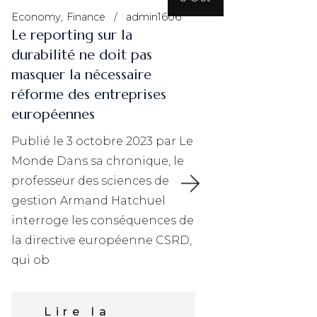
Economy
Finance
admin1606
Non clas
Le reporting sur la
Sémina
durabilité ne doit pas
missio
masquer la nécessaire
In Itin
réforme des entreprises
séminai
européennes
Mission
Publié le 3 octobre 2023 par Le
La Mét
Monde Dans sa chronique, le
Norman
professeur des sciences de
des ent
gestion Armand Hatchuel
missio
interroge les conséquences de
journé
la directive européenne CSRD,
qui ob
L
s
Lire la