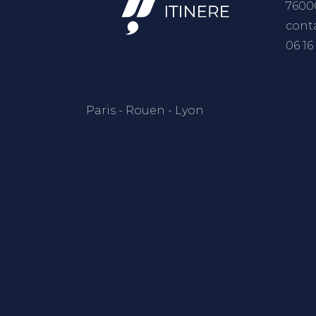
7600
conta
06 16
Paris - Rouen - Lyon