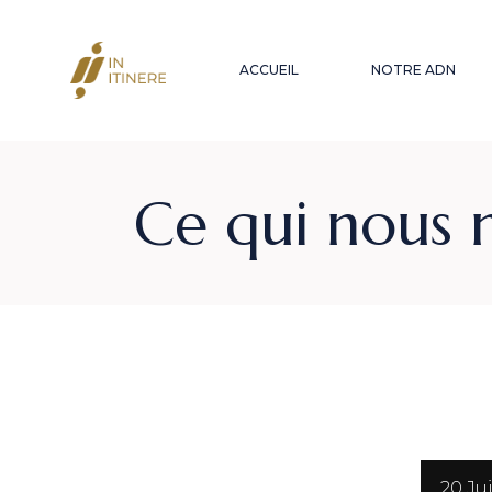
ACCUEIL
NOTRE ADN
EQUIPE
Ce qui nous 
NOS RÉF
3 Avr
20 Jui